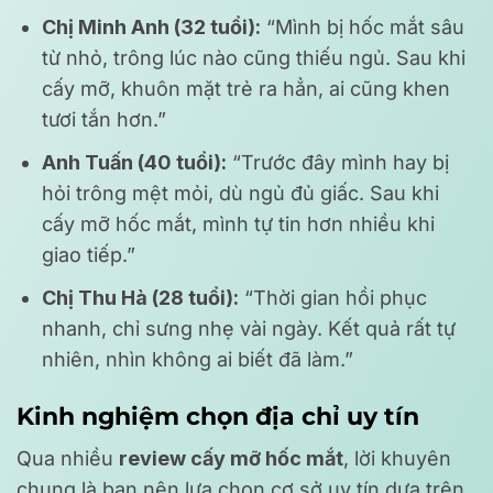
Chị Minh Anh (32 tuổi):
“Mình bị hốc mắt sâu
từ nhỏ, trông lúc nào cũng thiếu ngủ. Sau khi
cấy mỡ, khuôn mặt trẻ ra hẳn, ai cũng khen
tươi tắn hơn.”
Anh Tuấn (40 tuổi):
“Trước đây mình hay bị
hỏi trông mệt mỏi, dù ngủ đủ giấc. Sau khi
cấy mỡ hốc mắt, mình tự tin hơn nhiều khi
giao tiếp.”
Chị Thu Hà (28 tuổi):
“Thời gian hồi phục
nhanh, chỉ sưng nhẹ vài ngày. Kết quả rất tự
nhiên, nhìn không ai biết đã làm.”
Kinh nghiệm chọn địa chỉ uy tín
Qua nhiều
review cấy mỡ hốc mắt
, lời khuyên
chung là bạn nên lựa chọn cơ sở uy tín dựa trên