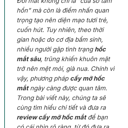
Đôi mắt không chỉ là “cửa sổ tâm
hồn” mà còn là điểm nhấn quan
trọng tạo nên diện mạo tươi trẻ,
cuốn hút. Tuy nhiên, theo thời
gian hoặc do cơ địa bẩm sinh,
nhiều người gặp tình trạng
hốc
mắt sâu
, trũng khiến khuôn mặt
trở nên mệt mỏi, già nua. Chính vì
vậy, phương pháp
cấy mỡ hốc
mắt
ngày càng được quan tâm.
Trong bài viết này, chúng ta sẽ
cùng tìm hiểu chi tiết và đưa ra
review cấy mỡ hốc mắt
để bạn
có cái nhìn rõ ràng, từ đó đưa ra