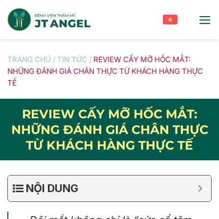
Skip
to
content
TRANG CHỦ
/
TIN TỨC
/
REVIEW CẤY MỠ HỐC MẮT:
NHỮNG ĐÁNH GIÁ CHÂN THỰC TỪ KHÁCH HÀNG THỰC
TẾ
REVIEW CẤY MỠ HỐC MẮT:
NHỮNG ĐÁNH GIÁ CHÂN THỰC
TỪ KHÁCH HÀNG THỰC TẾ
NỘI DUNG