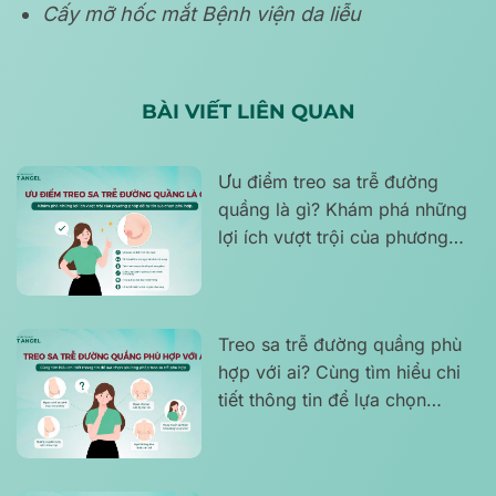
Cấy mỡ hốc mắt Bệnh viện da liễu
BÀI VIẾT LIÊN QUAN
Ưu điểm treo sa trễ đường
quầng là gì? Khám phá những
lợi ích vượt trội của phương
pháp để tự tin lựa chọn phù
hợp.
Treo sa trễ đường quầng phù
hợp với ai? Cùng tìm hiểu chi
tiết thông tin để lựa chọn
phương pháp treo sa trễ phù
hợp