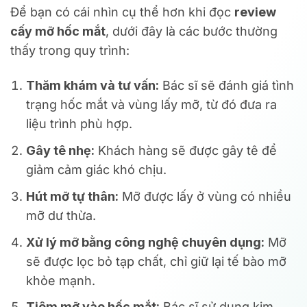
Để bạn có cái nhìn cụ thể hơn khi đọc
review
cấy mỡ hốc mắt
, dưới đây là các bước thường
thấy trong quy trình:
Thăm khám và tư vấn:
Bác sĩ sẽ đánh giá tình
trạng hốc mắt và vùng lấy mỡ, từ đó đưa ra
liệu trình phù hợp.
Gây tê nhẹ:
Khách hàng sẽ được gây tê để
giảm cảm giác khó chịu.
Hút mỡ tự thân:
Mỡ được lấy ở vùng có nhiều
mỡ dư thừa.
Xử lý mỡ bằng công nghệ chuyên dụng:
Mỡ
sẽ được lọc bỏ tạp chất, chỉ giữ lại tế bào mỡ
khỏe mạnh.
Tiêm mỡ vào hốc mắt:
Bác sĩ sử dụng kim