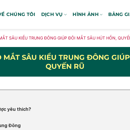
VỀ CHÚNG TÔI
DỊCH VỤ
HÌNH ẢNH
BẢNG G
ẮT SÂU KIỂU TRUNG ĐÔNG GIÚP ĐÔI MẮT SÂU HÚT HỒN, QUYẾ
 MẮT SÂU KIỂU TRUNG ĐÔNG GIÚP 
QUYẾN RŨ
ược yêu thích?
rung Đông