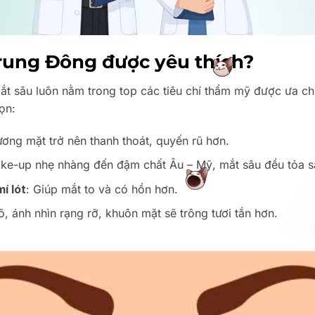
Trung Đông được yêu thích?
ắt sâu luôn nằm trong top các tiêu chí thẩm mỹ được ưa c
ọn:
ương mặt trở nên thanh thoát, quyến rũ hơn.
ke-up nhẹ nhàng đến đậm chất Âu – Mỹ, mắt sâu đều tỏa s
í lót
: Giúp mắt to và có hồn hơn.
rõ, ánh nhìn rạng rỡ, khuôn mặt sẽ trông tươi tắn hơn.