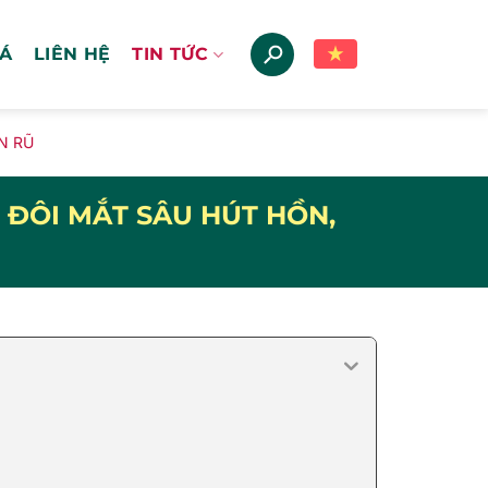
IÁ
LIÊN HỆ
TIN TỨC
N RŨ
ĐÔI MẮT SÂU HÚT HỒN,