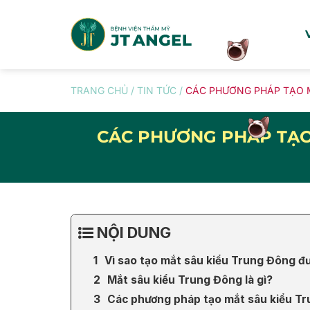
Skip
to
content
TRANG CHỦ
/
TIN TỨC
/
CÁC PHƯƠNG PHÁP TẠO M
CÁC PHƯƠNG PHÁP TẠO
NỘI DUNG
Vì sao tạo mắt sâu kiểu Trung Đông đ
Mắt sâu kiểu Trung Đông là gì?
Các phương pháp tạo mắt sâu kiểu T