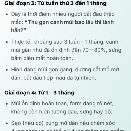
Giai đoạn 3: Từ tuần thứ 3 đến 1 tháng
Đây là thời điểm nhiều người bắt đầu thắc
mắc:
“Thu gọn cánh mũi bao lâu thì lành
hẳn?”
Thực tế, khoảng sau 3 tuần – 1 tháng, cánh
mũi gần như đã ổn định đến 70 – 80%, sưng
bầm biến mất hoàn toàn.
Hình dáng mũi gọn gàng, đường cắt mổ mờ
dần, bắt đầu tiệp màu da tự nhiên.
Giai đoạn 4: Từ 1 – 3 tháng
Mũi ổn định hoàn toàn, form dáng rõ nét,
không còn hiện tượng đau, sưng hay đỏ.
Sẹo (nếu có) cũng mờ dần nếu chăm sóc