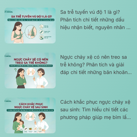
Sa trễ tuyến vú độ 1 là gì?
Phân tích chi tiết những dấu
hiệu nhận biết, nguyên nhân và
cách khắc phục hiệu quả
Ngực chảy xệ có nên treo sa
trễ không? Phân tích và giải
đáp chi tiết những băn khoăn
thường gặp của chị em phụ nữ
Cách khắc phục ngực chảy xệ
sau sinh: Tìm hiểu chi tiết các
phương pháp giúp mẹ bỉm lấy
lại vòng 1 săn chắc, căng đẹp
và tự tin