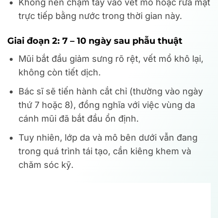
Không nên chạm tay vào vết mổ hoặc rửa mặt
trực tiếp bằng nước trong thời gian này.
Giai đoạn 2: 7 – 10 ngày sau phẫu thuật
Mũi bắt đầu giảm sưng rõ rệt, vết mổ khô lại,
không còn tiết dịch.
Bác sĩ sẽ tiến hành cắt chỉ (thường vào ngày
thứ 7 hoặc 8), đồng nghĩa với việc vùng da
cánh mũi đã bắt đầu ổn định.
Tuy nhiên, lớp da và mô bên dưới vẫn đang
trong quá trình tái tạo, cần kiêng khem và
chăm sóc kỹ.