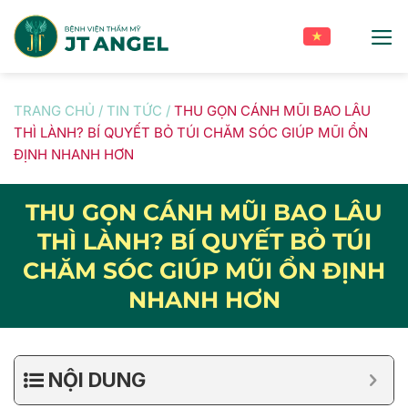
Skip
to
content
TRANG CHỦ
/
TIN TỨC
/
THU GỌN CÁNH MŨI BAO LÂU
THÌ LÀNH? BÍ QUYẾT BỎ TÚI CHĂM SÓC GIÚP MŨI ỔN
ĐỊNH NHANH HƠN
THU GỌN CÁNH MŨI BAO LÂU
THÌ LÀNH? BÍ QUYẾT BỎ TÚI
CHĂM SÓC GIÚP MŨI ỔN ĐỊNH
NHANH HƠN
NỘI DUNG