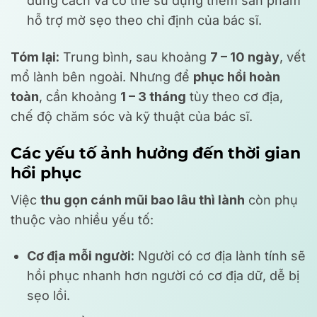
đúng cách và có thể sử dụng thêm sản phẩm
hỗ trợ mờ sẹo theo chỉ định của bác sĩ.
Tóm lại:
Trung bình, sau khoảng
7 – 10 ngày
, vết
mổ lành bên ngoài. Nhưng để
phục hồi hoàn
toàn
, cần khoảng
1 – 3 tháng
tùy theo cơ địa,
chế độ chăm sóc và kỹ thuật của bác sĩ.
Các yếu tố ảnh hưởng đến thời gian
hồi phục
Việc
thu gọn cánh mũi bao lâu thì lành
còn phụ
thuộc vào nhiều yếu tố:
Cơ địa mỗi người:
Người có cơ địa lành tính sẽ
hồi phục nhanh hơn người có cơ địa dữ, dễ bị
sẹo lồi.