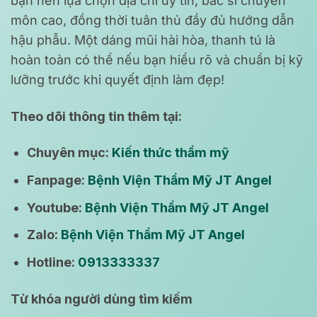
bạn nên lựa chọn địa chỉ uy tín, bác sĩ chuyên
môn cao, đồng thời tuân thủ đầy đủ hướng dẫn
hậu phẫu. Một dáng mũi hài hòa, thanh tú là
hoàn toàn có thể nếu bạn hiểu rõ và chuẩn bị kỹ
lưỡng trước khi quyết định làm đẹp!
Theo dõi thông tin thêm tại:
Chuyên mục:
Kiến thức thẩm mỹ
Fanpage:
Bệnh Viện Thẩm Mỹ JT Angel
Youtube:
Bệnh Viện Thẩm Mỹ JT Angel
Zalo:
Bệnh Viện Thẩm Mỹ JT Angel
Hotline:
0913333337
Từ khóa người dùng tìm kiếm