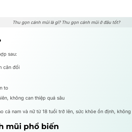
Thu gọn cánh mũi là gì? Thu gọn cánh mũi ở đâu tốt?
?
hợp sau:
m cân đối
n to
iên, không can thiệp quá sâu
 cả nam và nữ từ 18 tuổi trở lên, sức khỏe ổn định, không
h mũi phổ biến