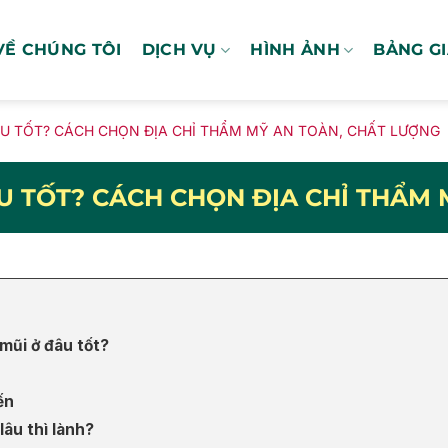
VỀ CHÚNG TÔI
DỊCH VỤ
HÌNH ẢNH
BẢNG G
U TỐT? CÁCH CHỌN ĐỊA CHỈ THẨM MỸ AN TOÀN, CHẤT LƯỢNG
U TỐT? CÁCH CHỌN ĐỊA CHỈ THẨM 
mũi ở đâu tốt?
ến
âu thì lành?