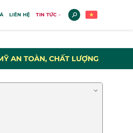
IÁ
LIÊN HỆ
TIN TỨC
MỸ AN TOÀN, CHẤT LƯỢNG