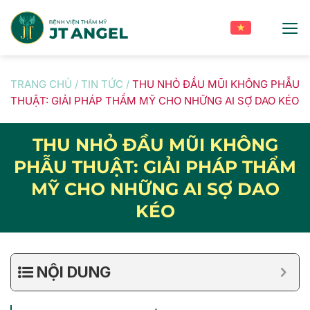
Skip
to
content
TRANG CHỦ
/
TIN TỨC
/
THU NHỎ ĐẦU MŨI KHÔNG PHẪU
THUẬT: GIẢI PHÁP THẨM MỸ CHO NHỮNG AI SỢ DAO KÉO
THU NHỎ ĐẦU MŨI KHÔNG
PHẪU THUẬT: GIẢI PHÁP THẨM
MỸ CHO NHỮNG AI SỢ DAO
KÉO
NỘI DUNG