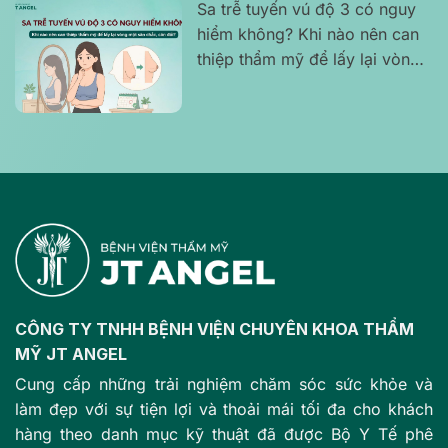
Sa trễ tuyến vú độ 3 có nguy
hiểm không? Khi nào nên can
thiệp thẩm mỹ để lấy lại vòng
một săn chắc, cân đối?
CÔNG TY TNHH BỆNH VIỆN CHUYÊN KHOA THẨM
MỸ JT ANGEL
Cung cấp những trải nghiệm chăm sóc sức khỏe và
làm đẹp với sự tiện lợi và thoải mái tối đa cho khách
hàng theo danh mục kỹ thuật đã được Bộ Y Tế phê