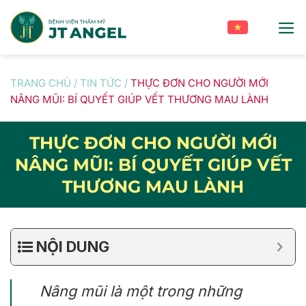
Skip
to
content
TRANG CHỦ
/
TIN TỨC
/
THỰC ĐƠN CHO NGƯỜI MỚI
NÂNG MŨI: BÍ QUYẾT GIÚP VẾT THƯƠNG MAU LÀNH
THỰC ĐƠN CHO NGƯỜI MỚI
NÂNG MŨI: BÍ QUYẾT GIÚP VẾT
THƯƠNG MAU LÀNH
NỘI DUNG
Nâng mũi là một trong những