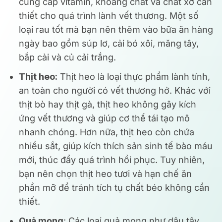
cung cấp vitamin, khoáng chất và chất xơ cần
thiết cho quá trình lành vết thương. Một số
loại rau tốt mà bạn nên thêm vào bữa ăn hàng
ngày bao gồm súp lơ, cải bó xôi, măng tây,
bắp cải và củ cải trắng.
Thịt heo:
Thịt heo là loại thực phẩm lành tính,
an toàn cho người có vết thương hở. Khác với
thịt bò hay thịt gà, thịt heo không gây kích
ứng vết thương và giúp cơ thể tái tạo mô
nhanh chóng. Hơn nữa, thịt heo còn chứa
nhiều sắt, giúp kích thích sản sinh tế bào máu
mới, thúc đẩy quá trình hồi phục. Tuy nhiên,
bạn nên chọn thịt heo tươi và hạn chế ăn
phần mỡ để tránh tích tụ chất béo không cần
thiết.
Quả mọng
: Các loại quả mọng như dâu tây,