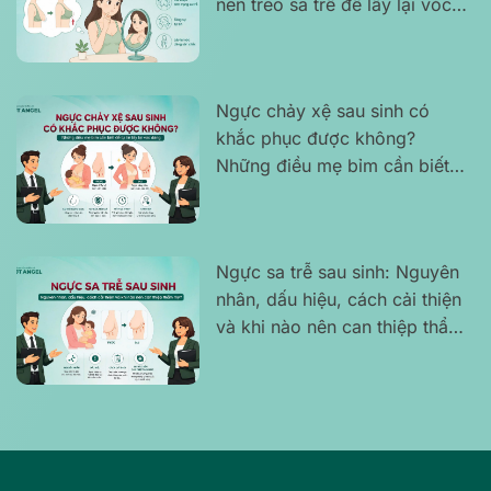
nên treo sa trễ để lấy lại vóc
dáng tự tin?
Ngực chảy xệ sau sinh có
khắc phục được không?
Những điều mẹ bỉm cần biết
để tự tin lấy lại vóc dáng
Ngực sa trễ sau sinh: Nguyên
nhân, dấu hiệu, cách cải thiện
và khi nào nên can thiệp thẩm
mỹ?