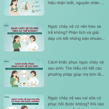
hiệu nhận biết, nguyên nhân và
cách khắc phục hiệu quả
Ngực chảy xệ có nên treo sa
trễ không? Phân tích và giải
đáp chi tiết những băn khoăn
thường gặp của chị em phụ nữ
Cách khắc phục ngực chảy xệ
sau sinh: Tìm hiểu chi tiết các
phương pháp giúp mẹ bỉm lấy
lại vòng 1 săn chắc, căng đẹp
và tự tin
Ngực chảy xệ sau cai sữa có
phục hồi được không? Khi nào