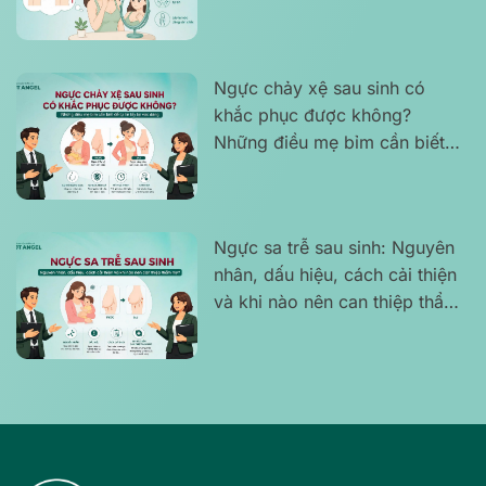
dáng tự tin?
Ngực chảy xệ sau sinh có
khắc phục được không?
Những điều mẹ bỉm cần biết
để tự tin lấy lại vóc dáng
Ngực sa trễ sau sinh: Nguyên
nhân, dấu hiệu, cách cải thiện
và khi nào nên can thiệp thẩm
mỹ?