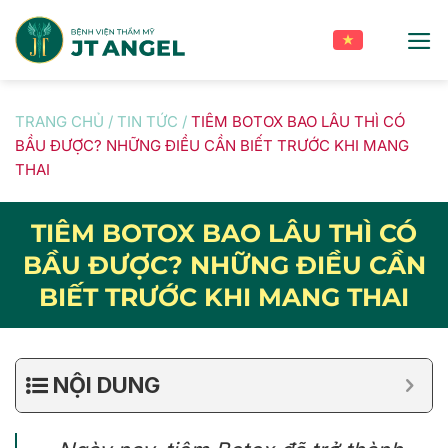
Skip
to
content
TRANG CHỦ
/
TIN TỨC
/
TIÊM BOTOX BAO LÂU THÌ CÓ
BẦU ĐƯỢC? NHỮNG ĐIỀU CẦN BIẾT TRƯỚC KHI MANG
THAI
TIÊM BOTOX BAO LÂU THÌ CÓ
BẦU ĐƯỢC? NHỮNG ĐIỀU CẦN
BIẾT TRƯỚC KHI MANG THAI
NỘI DUNG