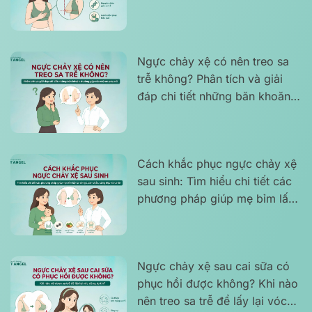
cách khắc phục hiệu quả
Ngực chảy xệ có nên treo sa
trễ không? Phân tích và giải
đáp chi tiết những băn khoăn
thường gặp của chị em phụ nữ
Cách khắc phục ngực chảy xệ
sau sinh: Tìm hiểu chi tiết các
phương pháp giúp mẹ bỉm lấy
lại vòng 1 săn chắc, căng đẹp
và tự tin
Ngực chảy xệ sau cai sữa có
phục hồi được không? Khi nào
nên treo sa trễ để lấy lại vóc