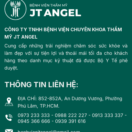
CÔNG TY TNHH BỆNH VIỆN CHUYÊN KHOA THẨM
MỸ JT ANGEL
Cung cấp những trải nghiệm chăm sóc sức khỏe và
làm đẹp với sự tiện lợi và thoải mái tối đa cho khách
hàng theo danh mục kỹ thuật đã được Bộ Y Tế phê
duyệt.
THÔNG TIN LIÊN HỆ:
ĐỊA CHỈ: 852-852A, An Dương Vương, Phường
Phú Lâm, TP.HCM.
0973 233 333
-
0988 222 227
-
0913 333 337
-
0945 366 666
-
0939 391 616
benhvienjtangel@gmail.com