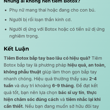
Những ai không nên tiêm Botox?
Phụ nữ mang thai hoặc đang cho con bú.
Người bị rối loạn thần kinh cơ.
Người dị ứng với Botox hoặc có tiền sử dị ứng
nghiêm trọng.
Kết Luận
Tiêm Botox bắp tay bao lâu có hiệu quả?
Tiêm
Botox bắp tay là phương pháp
hiệu quả, an toàn,
không phẫu thuật
giúp làm thon gọn bắp tay
nhanh chóng. Hiệu quả thường thấy sau
2-4
tuần
và duy trì khoảng
6-9 tháng
. Để đạt kết
quả tốt, bạn nên lựa chọn
bác sĩ uy tín
,
thực
hiện chăm sóc đúng cách
và
tiêm nhắc lại khi
cần thiết
. Nếu bạn đang muốn sở hữu đôi tay