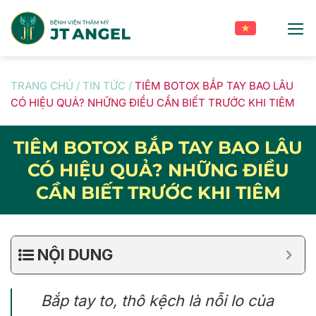
Skip
to
content
TRANG CHỦ
/
TIN TỨC
/
TIÊM BOTOX BẮP TAY BAO LÂU
CÓ HIỆU QUẢ? NHỮNG ĐIỀU CẦN BIẾT TRƯỚC KHI TIÊM
TIÊM BOTOX BẮP TAY BAO LÂU
CÓ HIỆU QUẢ? NHỮNG ĐIỀU
CẦN BIẾT TRƯỚC KHI TIÊM
NỘI DUNG
Bắp tay to, thô kệch là nỗi lo của