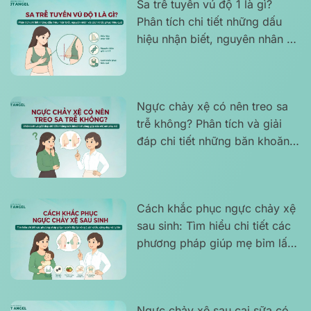
Sa trễ tuyến vú độ 1 là gì?
Phân tích chi tiết những dấu
hiệu nhận biết, nguyên nhân và
cách khắc phục hiệu quả
Ngực chảy xệ có nên treo sa
trễ không? Phân tích và giải
đáp chi tiết những băn khoăn
thường gặp của chị em phụ nữ
Cách khắc phục ngực chảy xệ
sau sinh: Tìm hiểu chi tiết các
phương pháp giúp mẹ bỉm lấy
lại vòng 1 săn chắc, căng đẹp
và tự tin
Ngực chảy xệ sau cai sữa có