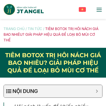
Skip
to
content
TRANG CHỦ
/
TIN TỨC
/
TIÊM BOTOX TRỊ HÔI NÁCH GIÁ
BAO NHIÊU? GIẢI PHÁP HIỆU QUẢ ĐỂ LOẠI BỎ MÙI CƠ
THỂ
TIÊM BOTOX TRỊ HÔI NÁCH GIÁ
BAO NHIÊU? GIẢI PHÁP HIỆU
QUẢ ĐỂ LOẠI BỎ MÙI CƠ THỂ
NỘI DUNG