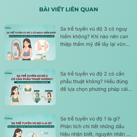
BÀI VIẾT LIÊN QUAN
Sa trễ tuyến vú độ 3 có nguy
hiểm không? Khi nào nên can
thiệp thẩm mỹ để lấy lại vòng
một săn chắc, cân đối?
Sa trễ tuyến vú độ 2 có cần
phẫu thuật không? Hiểu đúng
để lựa chọn phương pháp cải
thiện phù hợp
Sa trễ tuyến vú độ 1 là gì?
Phân tích chi tiết những dấu
hiệu nhận biết, nguyên nhân và