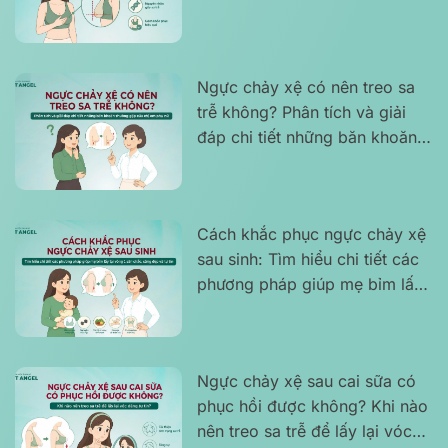
cách khắc phục hiệu quả
Ngực chảy xệ có nên treo sa
trễ không? Phân tích và giải
đáp chi tiết những băn khoăn
thường gặp của chị em phụ nữ
Cách khắc phục ngực chảy xệ
sau sinh: Tìm hiểu chi tiết các
phương pháp giúp mẹ bỉm lấy
lại vòng 1 săn chắc, căng đẹp
và tự tin
Ngực chảy xệ sau cai sữa có
phục hồi được không? Khi nào
nên treo sa trễ để lấy lại vóc