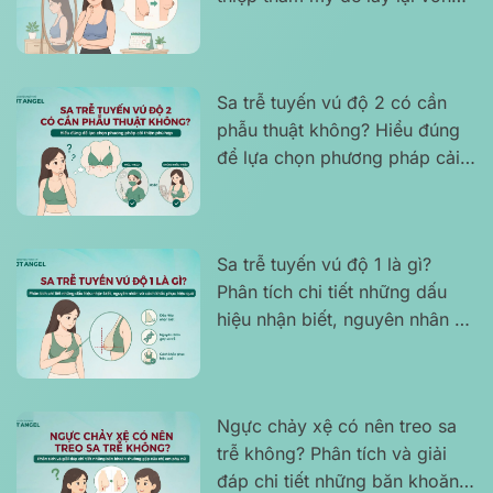
một săn chắc, cân đối?
Sa trễ tuyến vú độ 2 có cần
phẫu thuật không? Hiểu đúng
để lựa chọn phương pháp cải
thiện phù hợp
Sa trễ tuyến vú độ 1 là gì?
Phân tích chi tiết những dấu
hiệu nhận biết, nguyên nhân và
cách khắc phục hiệu quả
Ngực chảy xệ có nên treo sa
trễ không? Phân tích và giải
đáp chi tiết những băn khoăn