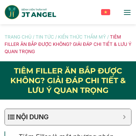
Skip
to
content
TRANG CHỦ
/
TIN TỨC
/
KIẾN THỨC THẨM MỸ
/
TIÊM
FILLER ĂN BẮP ĐƯỢC KHÔNG? GIẢI ĐÁP CHI TIẾT & LƯU Ý
QUAN TRỌNG
TIÊM FILLER ĂN BẮP ĐƯỢC
KHÔNG? GIẢI ĐÁP CHI TIẾT &
LƯU Ý QUAN TRỌNG
NỘI DUNG