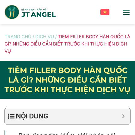
Skip
to
content
TRANG CHỦ
/
DỊCH VỤ
/
TIÊM FILLER BODY HÀN QUỐC LÀ
GÌ? NHỮNG ĐIỀU CẦN BIẾT TRƯỚC KHI THỰC HIỆN DỊCH
VỤ
TIÊM FILLER BODY HÀN QUỐC
LÀ GÌ? NHỮNG ĐIỀU CẦN BIẾT
TRƯỚC KHI THỰC HIỆN DỊCH VỤ
NỘI DUNG