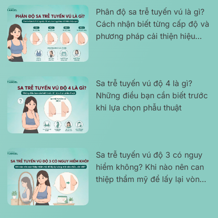
Phân độ sa trễ tuyến vú là gì?
Cách nhận biết từng cấp độ và
phương pháp cải thiện hiệu
quả
Sa trễ tuyến vú độ 4 là gì?
Những điều bạn cần biết trước
khi lựa chọn phẫu thuật
Sa trễ tuyến vú độ 3 có nguy
hiểm không? Khi nào nên can
thiệp thẩm mỹ để lấy lại vòng
một săn chắc, cân đối?