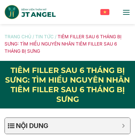
Skip
to
content
TRANG CHỦ
/
TIN TỨC
/
TIÊM FILLER SAU 6 THÁNG BỊ
SƯNG: TÌM HIỂU NGUYÊN NHÂN TIÊM FILLER SAU 6
THÁNG BỊ SƯNG
TIÊM FILLER SAU 6 THÁNG BỊ
SƯNG: TÌM HIỂU NGUYÊN NHÂN
TIÊM FILLER SAU 6 THÁNG BỊ
SƯNG
NỘI DUNG