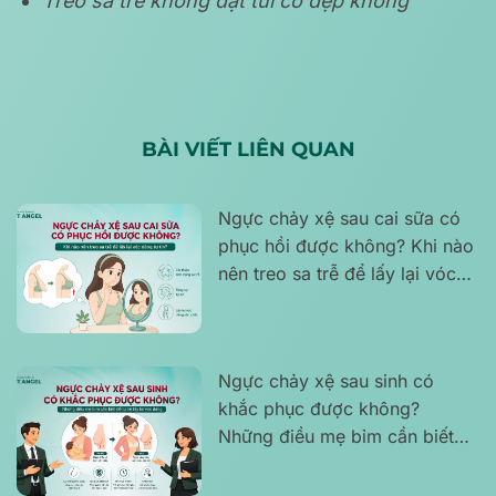
Treo sa trễ không đặt túi có đẹp không
BÀI VIẾT LIÊN QUAN
Ngực chảy xệ sau cai sữa có
phục hồi được không? Khi nào
nên treo sa trễ để lấy lại vóc
dáng tự tin?
Ngực chảy xệ sau sinh có
khắc phục được không?
Những điều mẹ bỉm cần biết
để tự tin lấy lại vóc dáng