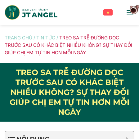
Skip
to
content
TRANG CHỦ
/
TIN TỨC
/
TREO SA TRỄ ĐƯỜNG DỌC
TRƯỚC SAU CÓ KHÁC BIỆT NHIỀU KHÔNG? SỰ THAY ĐỔI
GIÚP CHỊ EM TỰ TIN HƠN MỖI NGÀY
TREO SA TRỄ ĐƯỜNG DỌC
TRƯỚC SAU CÓ KHÁC BIỆT
NHIỀU KHÔNG? SỰ THAY ĐỔI
GIÚP CHỊ EM TỰ TIN HƠN MỖI
NGÀY