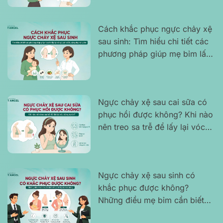
Cách khắc phục ngực chảy xệ
sau sinh: Tìm hiểu chi tiết các
phương pháp giúp mẹ bỉm lấy
lại vòng 1 săn chắc, căng đẹp
và tự tin
Ngực chảy xệ sau cai sữa có
phục hồi được không? Khi nào
nên treo sa trễ để lấy lại vóc
dáng tự tin?
Ngực chảy xệ sau sinh có
khắc phục được không?
Những điều mẹ bỉm cần biết
để tự tin lấy lại vóc dáng