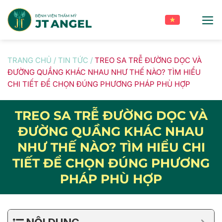
Skip
to
content
TRANG CHỦ
/
TIN TỨC
/
TREO SA TRỄ ĐƯỜNG DỌC VÀ
ĐƯỜNG QUẦNG KHÁC NHAU NHƯ THẾ NÀO? TÌM HIỂU
CHI TIẾT ĐỂ CHỌN ĐÚNG PHƯƠNG PHÁP PHÙ HỢP
TREO SA TRỄ ĐƯỜNG DỌC VÀ
ĐƯỜNG QUẦNG KHÁC NHAU
NHƯ THẾ NÀO? TÌM HIỂU CHI
TIẾT ĐỂ CHỌN ĐÚNG PHƯƠNG
PHÁP PHÙ HỢP