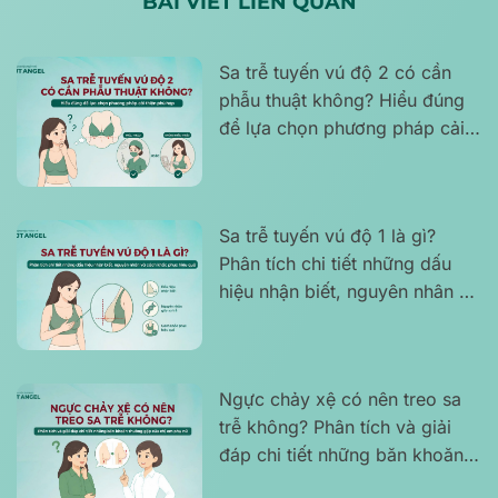
BÀI VIẾT LIÊN QUAN
Sa trễ tuyến vú độ 2 có cần
phẫu thuật không? Hiểu đúng
để lựa chọn phương pháp cải
thiện phù hợp
Sa trễ tuyến vú độ 1 là gì?
Phân tích chi tiết những dấu
hiệu nhận biết, nguyên nhân và
cách khắc phục hiệu quả
Ngực chảy xệ có nên treo sa
trễ không? Phân tích và giải
đáp chi tiết những băn khoăn
thường gặp của chị em phụ nữ