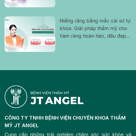
Niềng răng bằng mắc cài sứ tự
khóa: Giải pháp thẩm mỹ cho
hàm răng hoàn hảo, đều đẹp,
không gây cộm hay khó chịu
CÔNG TY TNHH BỆNH VIỆN CHUYÊN KHOA THẨM
MỸ JT ANGEL
Cung cấp những trải nghiệm chăm sóc sức khỏe và