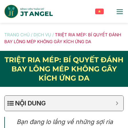
Skip
to
content
TRANG CHỦ
/
DỊCH VỤ
/
TRIỆT RIA MÉP: BÍ QUYẾT ĐÁNH
BAY LÔNG MÉP KHÔNG GÂY KÍCH ỨNG DA
TRIỆT RIA MÉP: BÍ QUYẾT ĐÁNH
BAY LÔNG MÉP KHÔNG GÂY
KÍCH ỨNG DA
NỘI DUNG
Bạn đang lo lắng về những sợi ria