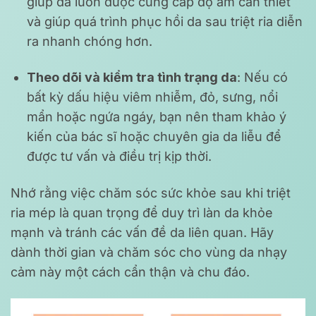
giúp da luôn được cung cấp độ ẩm cần thiết
và giúp quá trình phục hồi da sau triệt ria diễn
ra nhanh chóng hơn.
Theo dõi và kiểm tra tình trạng da
: Nếu có
bất kỳ dấu hiệu viêm nhiễm, đỏ, sưng, nổi
mẩn hoặc ngứa ngáy, bạn nên tham khảo ý
kiến của bác sĩ hoặc chuyên gia da liễu để
được tư vấn và điều trị kịp thời.
Nhớ rằng việc chăm sóc sức khỏe sau khi triệt
ria mép là quan trọng để duy trì làn da khỏe
mạnh và tránh các vấn đề da liên quan. Hãy
dành thời gian và chăm sóc cho vùng da nhạy
cảm này một cách cẩn thận và chu đáo.