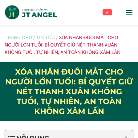
Skip
to
content
TRANG CHỦ
/
TIN TỨC
/
XÓA NHĂN ĐUÔI MẮT CHO
NGƯỜI LỚN TUỔI: BÍ QUYẾT GIỮ NÉT THANH XUÂN
KHÔNG TUỔI, TỰ NHIÊN, AN TOÀN KHÔNG XÂM LẤN
XÓA NHĂN ĐUÔI MẮT CHO
NGƯỜI LỚN TUỔI: BÍ QUYẾT GIỮ
NÉT THANH XUÂN KHÔNG
TUỔI, TỰ NHIÊN, AN TOÀN
KHÔNG XÂM LẤN