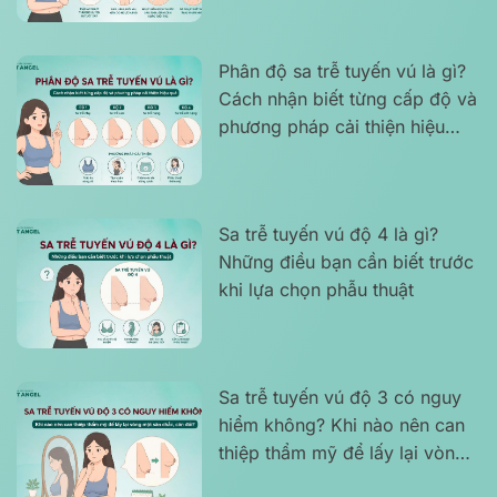
Phân độ sa trễ tuyến vú là gì?
Cách nhận biết từng cấp độ và
phương pháp cải thiện hiệu
quả
Sa trễ tuyến vú độ 4 là gì?
Những điều bạn cần biết trước
khi lựa chọn phẫu thuật
Sa trễ tuyến vú độ 3 có nguy
hiểm không? Khi nào nên can
thiệp thẩm mỹ để lấy lại vòng
một săn chắc, cân đối?