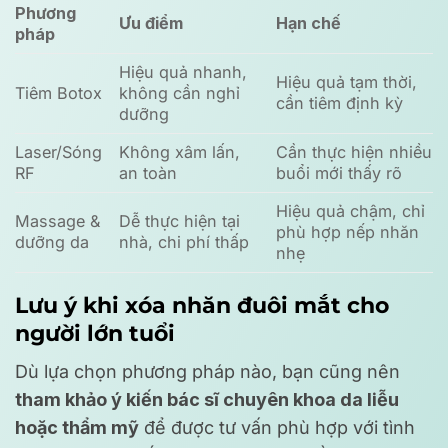
Phương
Ưu điểm
Hạn chế
pháp
Hiệu quả nhanh,
Hiệu quả tạm thời,
Tiêm Botox
không cần nghỉ
cần tiêm định kỳ
dưỡng
Laser/Sóng
Không xâm lấn,
Cần thực hiện nhiều
RF
an toàn
buổi mới thấy rõ
Hiệu quả chậm, chỉ
Massage &
Dễ thực hiện tại
phù hợp nếp nhăn
dưỡng da
nhà, chi phí thấp
nhẹ
Lưu ý khi xóa nhăn đuôi mắt cho
người lớn tuổi
Dù lựa chọn phương pháp nào, bạn cũng nên
tham khảo ý kiến bác sĩ chuyên khoa da liễu
hoặc thẩm mỹ
để được tư vấn phù hợp với tình