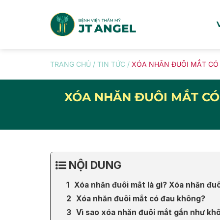
Skip
to
content
TRANG CHỦ
/
TIN TỨC
/
XÓA NHĂN ĐUÔI MẮT CÓ 
XÓA NHĂN ĐUÔI MẮT CÓ
NỘI DUNG
Xóa nhăn đuôi mắt là gì? Xóa nhăn đu
Xóa nhăn đuôi mắt có đau không?
Vì sao xóa nhăn đuôi mắt gần như kh