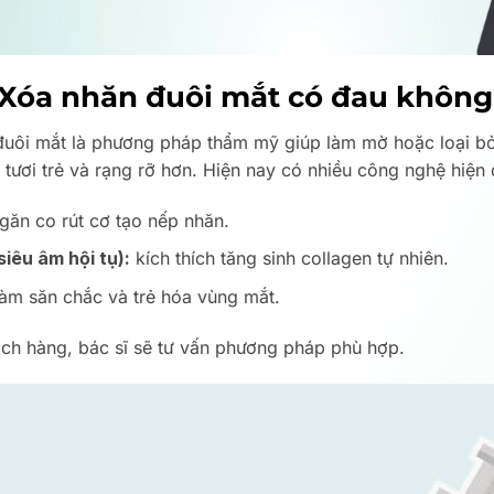
? Xóa nhăn đuôi mắt có đau khôn
uôi mắt là phương pháp thẩm mỹ giúp làm mờ hoặc loại bỏ
n, tươi trẻ và rạng rỡ hơn. Hiện nay có nhiều công nghệ hiệ
găn co rút cơ tạo nếp nhăn.
iêu âm hội tụ):
kích thích tăng sinh collagen tự nhiên.
 làm săn chắc và trẻ hóa vùng mắt.
ch hàng, bác sĩ sẽ tư vấn phương pháp phù hợp.