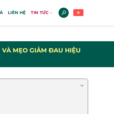
IÁ
LIÊN HỆ
TIN TỨC
 VÀ MẸO GIẢM ĐAU HIỆU