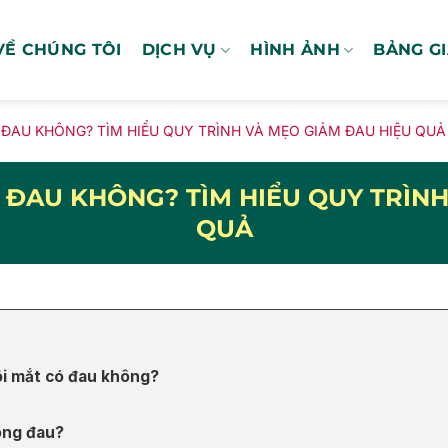
VỀ CHÚNG TÔI
DỊCH VỤ
HÌNH ẢNH
BẢNG G
ĐAU KHÔNG? TÌM HIỂU QUY TRÌNH VÀ MẸO GIẢM ĐAU HIỆU QUẢ
 ĐAU KHÔNG? TÌM HIỂU QUY TRÌNH
QUẢ
ôi mắt có đau không?
ông đau?