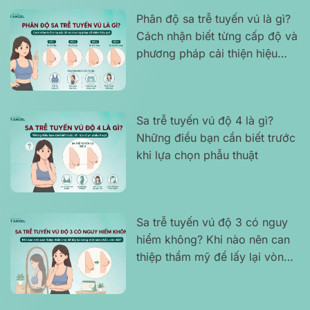
Phân độ sa trễ tuyến vú là gì?
Cách nhận biết từng cấp độ và
phương pháp cải thiện hiệu
quả
Sa trễ tuyến vú độ 4 là gì?
Những điều bạn cần biết trước
khi lựa chọn phẫu thuật
Sa trễ tuyến vú độ 3 có nguy
hiểm không? Khi nào nên can
thiệp thẩm mỹ để lấy lại vòng
một săn chắc, cân đối?