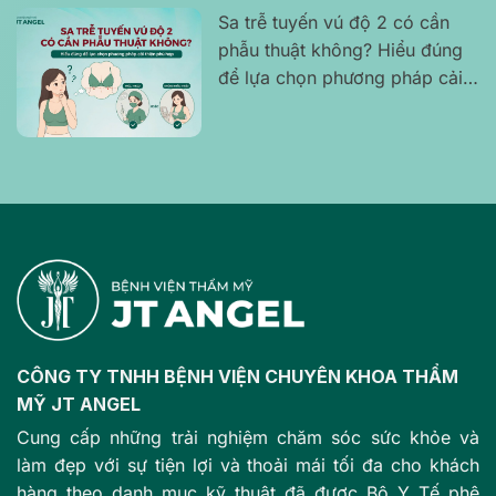
Sa trễ tuyến vú độ 2 có cần
phẫu thuật không? Hiểu đúng
để lựa chọn phương pháp cải
thiện phù hợp
CÔNG TY TNHH BỆNH VIỆN CHUYÊN KHOA THẨM
MỸ JT ANGEL
Cung cấp những trải nghiệm chăm sóc sức khỏe và
làm đẹp với sự tiện lợi và thoải mái tối đa cho khách
hàng theo danh mục kỹ thuật đã được Bộ Y Tế phê