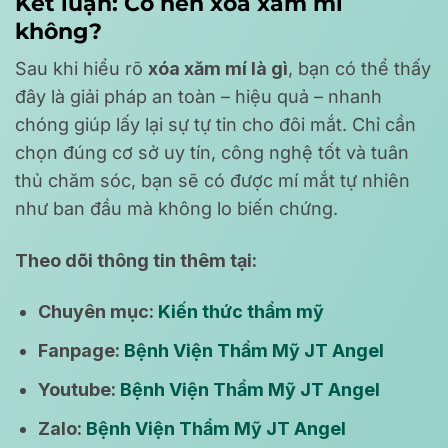
Kết luận: Có nên xóa xăm mí
không?
Sau khi hiểu rõ
xóa xăm mí là gì
, bạn có thể thấy
đây là giải pháp an toàn – hiệu quả – nhanh
chóng giúp lấy lại sự tự tin cho đôi mắt. Chỉ cần
chọn đúng cơ sở uy tín, công nghệ tốt và tuân
thủ chăm sóc, bạn sẽ có được mí mắt tự nhiên
như ban đầu mà không lo biến chứng.
Theo dõi thông tin thêm tại:
Chuyên mục:
Kiến thức thẩm mỹ
Fanpage:
Bệnh Viện Thẩm Mỹ JT Angel
Youtube:
Bệnh Viện Thẩm Mỹ JT Angel
Zalo:
Bệnh Viện Thẩm Mỹ JT Angel