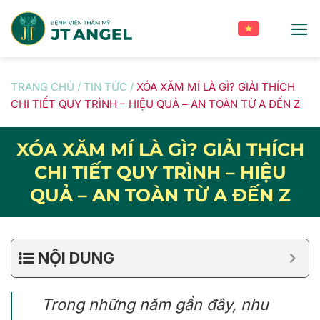
Skip
to
content
TRANG CHỦ
/
TIN TỨC
/
XÓA XĂM MÍ LÀ GÌ? GIẢI THÍCH
CHI TIẾT QUY TRÌNH – HIỆU QUẢ – AN TOÀN TỪ A ĐẾN Z
XÓA XĂM MÍ LÀ GÌ? GIẢI THÍCH
CHI TIẾT QUY TRÌNH – HIỆU
QUẢ – AN TOÀN TỪ A ĐẾN Z
NỘI DUNG
Trong những năm gần đây, nhu