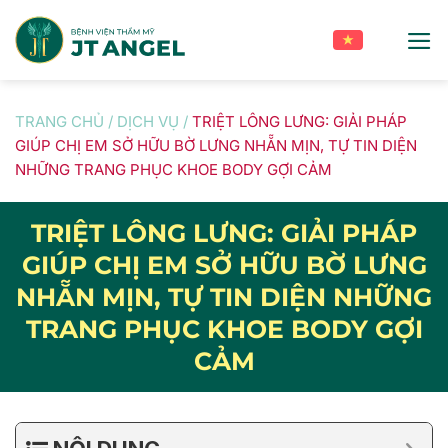
Skip
to
content
TRANG CHỦ
/
DỊCH VỤ
/
TRIỆT LÔNG LƯNG: GIẢI PHÁP
GIÚP CHỊ EM SỞ HỮU BỜ LƯNG NHẴN MỊN, TỰ TIN DIỆN
NHỮNG TRANG PHỤC KHOE BODY GỢI CẢM
TRIỆT LÔNG LƯNG: GIẢI PHÁP
GIÚP CHỊ EM SỞ HỮU BỜ LƯNG
NHẴN MỊN, TỰ TIN DIỆN NHỮNG
TRANG PHỤC KHOE BODY GỢI
CẢM