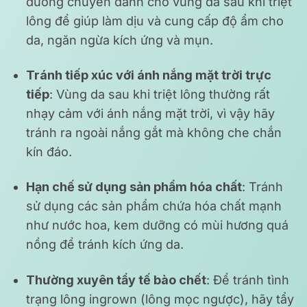
dưỡng chuyên dành cho vùng da sau khi triệt
lông để giúp làm dịu và cung cấp độ ẩm cho
da, ngăn ngừa kích ứng và mụn.
Tránh tiếp xúc với ánh nắng mặt trời trực
tiếp
: Vùng da sau khi triệt lông thường rất
nhạy cảm với ánh nắng mặt trời, vì vậy hãy
tránh ra ngoài nắng gắt mà không che chắn
kín đáo.
Hạn chế sử dụng sản phẩm hóa chất
: Tránh
sử dụng các sản phẩm chứa hóa chất mạnh
như nước hoa, kem dưỡng có mùi hương quá
nồng để tránh kích ứng da.
Thường xuyên tẩy tế bào chết
: Để tránh tình
trạng lông ingrown (lông mọc ngược), hãy tẩy